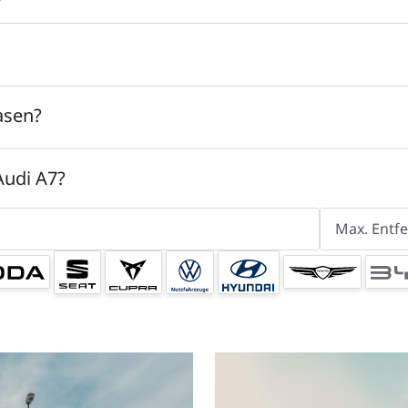
asen?
Audi A7?
Max. Entf