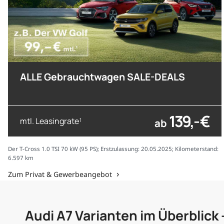
ALLE Gebrauchtwagen SALE-DEALS
139,- €
mtl. Leasingrate
ab
1
Der T-Cross 1.0 TSI 70 kW (95 PS); Erstzulassung: 20.05.2025; Kilometerstand:
6.597 km
Zum Privat & Gewerbeangebot
Audi A7 Varianten im Überblick