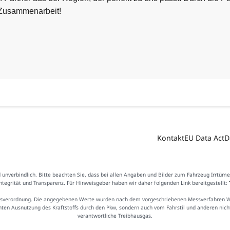
e Zusammenarbeit!
Kontakt
EU Data Act
D
d unverbindlich. Bitte beachten Sie, dass bei allen Angaben und Bilder zum Fahrzeug Irrtüm
Integrität und Transparenz. Für Hinweisgeber haben wir daher folgenden Link bereitgestellt:
sverordnung. Die angegebenen Werte wurden nach dem vorgeschriebenen Messverfahren WLTP
ienten Ausnutzung des Kraftstoffs durch den Pkw, sondern auch vom Fahrstil und anderen nic
verantwortliche Treibhausgas.