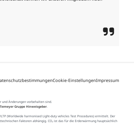
atenschutzbestimmungen
Cookie-Einstellungen
Impressum
er und Änderungen vorbehalten sind.
Tiemeyer Gruppe Hinweisgeber
.
 (Worldwide harmonised Light-duty vehicles Test Procedures) ermittelt. Der
httechnischen Faktoren abhängig. CO₂ ist das für die Erderwärmung hauptsächlich