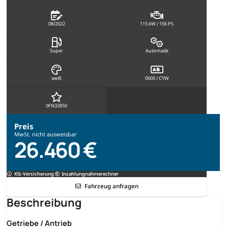
08/2022
115 kW / 156 PS
Super
Automatik
weiß
0005 / CYW
0FN33850
Preis
MwSt. nicht ausweisbar
26.460 €
Kfz-Versicherung
Inzahlungnahmerechner
Fahrzeug anfragen
Beschreibung
Getriebe / Antrieb