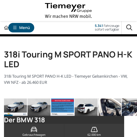
5.341
Fahrzeuge
Menü
sofort verfügbar
318i Touring M SPORT PANO H-K
LED
318i Touring M SPORT PANO H-K LED - Tiemeyer Gelsenkirchen - VW,
VW NFZ - ab 26.460 EUR
Der BMW 318
Gebrauchtwagen
62.000 km