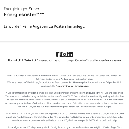
Energieträger:
Super
Energiekosten***
Es wurden keine Angaben zu Kosten hinterlegt.
Kontakt
EU Data Act
Datenschutzbestimmungen
Cookie-Einstellungen
Impressum
Alle Angebote sind freibleibend und unverbindlich. Bitte beachten Sie, dass bei allen Angaben und Bilder zum
Fahrzeug Irrtümer und Änderungen vorbehalten sind.
Wir legen Wert auf Ehrlichkeit, Integrität und Transparenz. Für Hinweisgeber haben wir daher folgenden Link
bereitgestellt:
Tiemeyer Gruppe Hinweisgeber
.
* Die Informationen erfolgen gemäß der Pkw-Energieverbrauchskennzeichnungsverordnung. Die angegebenen
Werte wurden nach dem vorgeschriebenen Messverfahren WLTP (Worldwide harmonised Light-duty vehicles Test
Procedures) ermittelt. Der Kraftstoffverbrauch und der CO₂-Ausstoß eines Pkw sind nicht nur von der effizienten
Ausnutzung des Kraftstoffs durch den Pkw, sondern auch vom Fahrstil und anderen nichttechnischen Faktoren
abhängig. CO₂ ist das für die Erderwärmung hauptsächlich verantwortliche Treibhausgas.
** Es werden nur die CO₂-Emissionen angegeben, die durch den Betrieb des Pkw entstehen. CO₂-Emissionen, die
durch die Produktion und Bereitstellung des Pkw sowie des Kraftstoffes bzw. der Energieträger entstehen oder
vermieden werden, werden bei der Ermittlung der CO₂-Emissionen gemäß WLTP nicht berücksichtigt.
*** Aufgrund der CO₂-Bepreisung sind künftig Erhöhungen der Kraftstoffkosten möglich. Die künftige CO₂-