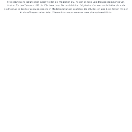
Preisentwicklung ist unsicher, daher werden die möglichen CO₂-Kosten anhand von drei angenommenen CO₂-
Preisen für den Zeitraum 2025 bis 2034 berechnet. Die tatsächlichen CO₂-Preise können sowohl höher als auch
niedriger als in den hier zugrundeliegenden Modellrechnungen ausfallen. Die CO₂-Kosten sind beim Tanken mit den
Kraftstoffkosten zu bezahlen. Weitere Informationen unter www.alternativ-mobil.info.