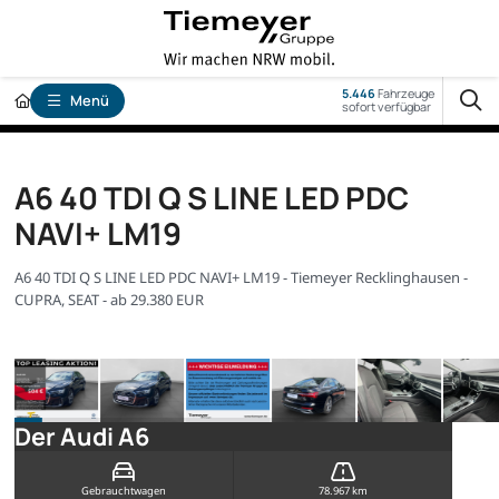
5.446
Fahrzeuge
Menü
sofort verfügbar
A6 40 TDI Q S LINE LED PDC
NAVI+ LM19
A6 40 TDI Q S LINE LED PDC NAVI+ LM19 - Tiemeyer Recklinghausen -
CUPRA, SEAT - ab 29.380 EUR
Der Audi A6
Gebrauchtwagen
78.967 km