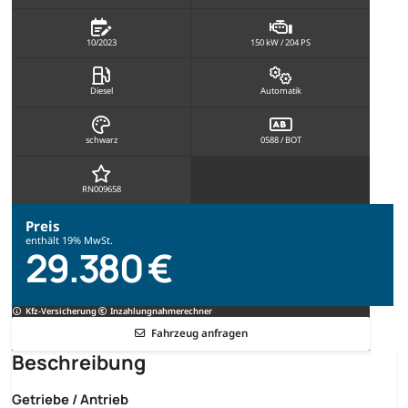
10/2023
150 kW / 204 PS
Diesel
Automatik
schwarz
0588 / BOT
RN009658
Preis
enthält 19% MwSt.
29.380 €
Kfz-Versicherung
Inzahlungnahmerechner
Fahrzeug anfragen
Beschreibung
Getriebe / Antrieb