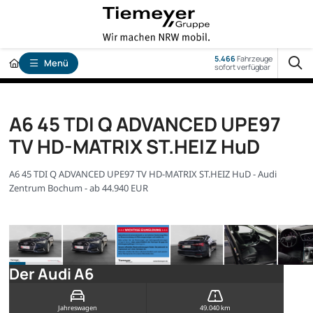
5.466
Fahrzeuge
Menü
sofort verfügbar
A6 45 TDI Q ADVANCED UPE97
TV HD-MATRIX ST.HEIZ HuD
A6 45 TDI Q ADVANCED UPE97 TV HD-MATRIX ST.HEIZ HuD - Audi
Zentrum Bochum - ab 44.940 EUR
Der Audi A6
Jahreswagen
49.040 km