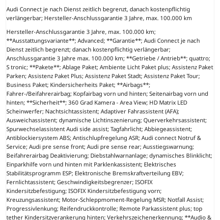
Audi Connect je nach Dienst zeitlich begrenzt, danach kostenpflichtig
verlängerbar; Hersteller-Anschlussgarantie 3 Jahre, max. 100.000 km
Hersteller-Anschlussgarantie 3 Jahre, max. 100.000 km;
**Ausstattungsvariante**; Advanced; **Garantie**; Audi Connect je nach
Dienst zeitlich begrenzt; danach kostenpflichtig verlängerbar;
Anschlussgarantie 3 Jahre max. 100.000 km; **Getriebe / Antrieb**; quattro;
S tronic; **Pakete**; Ablage Paket; Ambiente Licht Paket plus; Assistenz Paket
Parken; Assistenz Paket Plus; Assistenz Paket Stadt; Assistenz Paket Tour;
Business Paket; Kindersicherheits Paket; **Airbags**;
Fahrer-/Beifahrerairbag; Kopfairbag vorn und hinten; Seitenairbag vorn und
hinten; **Sicherheit**; 360 Grad Kamera - Area View; HD Matrix LED
Scheinwerfer; Nachtsichtassistent; Adaptiver Fahrassistent (AFA);
Ausweichassistent; dynamische Lichtinszenierung; Querverkehrsassistent;
Spurwechselassistent Audi side assist; Tagfahrlicht; Abbiegeassistent;
Antiblockiersystem ABS; Antischlupfregelung ASR; Audi connect Notruf &
Service; Audi pre sense front; Audi pre sense rear; Ausstiegswarnung;
Beifahrerairbag Deaktivierung; Diebstahlwarnanlage; dynamisches Blinklicht;
Einparkhilfe vorn und hinten mit Parklenkassistent; Elektrisches
Stabilitätsprogramm ESP; Elektronische Bremskraftverteilung EBV;
Fernlichtassistent; Geschwindigkeitsbegrenzer; ISOFIX
Kindersitzbefestigung; ISOFIX Kindersitzbefestigung vorn;
Kreuzungsassistent; Motor-Schleppmoment-Regelung MSR; Notfall Assist;
Progressivlenkung; Reifendruckkontrolle; Remote Parkassistent plus; top
tether Kindersitzverankerung hinten; Verkehrszeichenerkennung; **Audio &