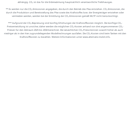
abhängig. CO₂ ist das für die Erderwärmung hauptsächlich verantwortliche Treibhausgas.
** Es werden nur die CO₂-Emissionen angegeben, die durch den Betrieb des Pkw entstehen. CO₂-Emissionen, die
durch die Produktion und Bereitstellung des Pkw sowie des Kraftstoffes bzw. der Energieträger entstehen oder
vermieden werden, werden bei der Ermittlung der CO₂-Emissionen gemäß WLTP nicht berücksichtigt.
*** Aufgrund der CO₂-Bepreisung sind künftig Erhöhungen der Kraftstoffkosten möglich. Die künftige CO₂-
Preisentwicklung ist unsicher, daher werden die möglichen CO₂-Kosten anhand von drei angenommenen CO₂-
Preisen für den Zeitraum 2025 bis 2034 berechnet. Die tatsächlichen CO₂-Preise können sowohl höher als auch
niedriger als in den hier zugrundeliegenden Modellrechnungen ausfallen. Die CO₂-Kosten sind beim Tanken mit den
Kraftstoffkosten zu bezahlen. Weitere Informationen unter www.alternativ-mobil.info.