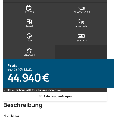
02/2025
180 kW / 245 PS
Diesel
Automatik
blau
0588 / BYZ
SN029291
Preis
enthält 19% MwSt.
44.940 €
Kfz-Versicherung
Inzahlungnahmerechner
Fahrzeug anfragen
Beschreibung
Highlights: