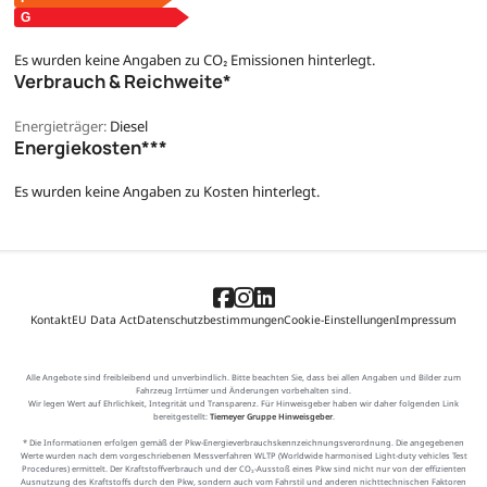
Es wurden keine Angaben zu CO₂ Emissionen hinterlegt.
Verbrauch & Reichweite*
Energieträger:
Diesel
Energiekosten***
Es wurden keine Angaben zu Kosten hinterlegt.
Kontakt
EU Data Act
Datenschutzbestimmungen
Cookie-Einstellungen
Impressum
Alle Angebote sind freibleibend und unverbindlich. Bitte beachten Sie, dass bei allen Angaben und Bilder zum
Fahrzeug Irrtümer und Änderungen vorbehalten sind.
Wir legen Wert auf Ehrlichkeit, Integrität und Transparenz. Für Hinweisgeber haben wir daher folgenden Link
bereitgestellt:
Tiemeyer Gruppe Hinweisgeber
.
* Die Informationen erfolgen gemäß der Pkw-Energieverbrauchskennzeichnungsverordnung. Die angegebenen
Werte wurden nach dem vorgeschriebenen Messverfahren WLTP (Worldwide harmonised Light-duty vehicles Test
Procedures) ermittelt. Der Kraftstoffverbrauch und der CO₂-Ausstoß eines Pkw sind nicht nur von der effizienten
Ausnutzung des Kraftstoffs durch den Pkw, sondern auch vom Fahrstil und anderen nichttechnischen Faktoren