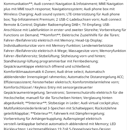
Kommunikation**; Audi connect Navigation & Infotainment; MMI Navigation
plus mit MMI touch response; Navigationssystem; Audi phone box mit
Wireless Charging; Audi sound system; LTE-Unterstützung für Audi phone
box; Top-Infotainment Premium; 2 USB-C-Ladebuchsen vorn; Audi connect
Remote & Control; Digitaler Radioempfang DAB+; TV-Empfang; USB-
Anschlüsse mit Ladefunktion in erster und zweiter Sitzreihe; Vorbereitung für
Functions on Demand; **Komfort**; Elektrische Zuziehhilfe für die Türen;
Fahrer-/Beifahrersitz elektrisch mit Memory; Head-Up Display;
Individualkontursitze vorn mit Memory-Funktion; Lendenwirbelstütze
Fahrer-/Beifahrersitz elektrisch 4-Wege; Massagesitze vorn; Memoryfunktion
Fahrer-/Beifahrersitz; Sitzbelüftung; Sitzheizung vorn und hinten;
Standheizung/-lüftung programmierbar mit Fernbedienung;
Gepäckraumklappe elektrisch öffnend und schließend;
Komfortklimaautomatik 4-Zonen; Audi drive select; Automatisch
abblendender Innenspiegel rahmenlos; Automatische Distanzregelung ACC;
Effizienzassistent; Fensterheber elektrisch; Komfortmittelarmlehne vorn;
Komfortschlüssel / Keyless Entry mit sensorgesteuerter
Gepäckraumentriegelung; Servotronic; Sonnenschutzrollo elektrisch für die
Heckscheibe; manuell für die Türscheiben hinten; Verglasung hinten
abgedunkelt; **Interieur**; Sitzbezüge in Leder; Audi virtual cockpit plus;
Multifunktionslederlenkrad 3-Speichen mit Schaltwippen; Rücksitzlehne
geteilt/klappbar; **Exterieur**; Fahrwerk mit Dämpferregelung;
Vorbereitung für Anhängerkupplung; Außenspiegel elektrisch
verstell-/anklappbar beheizt automatisch abblendend mit Memory; LED
Rückleuchten; Leichtmetallfelgen 19 Zoll 5-Doppelspeichen-Design;