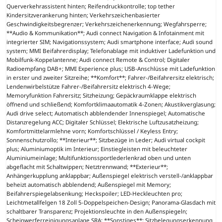
Querverkehrassistent hinten; Reifendruckkontrolle; top tether
Kindersitzverankerung hinten; Verkehrszeichenbasierter
Geschwindigkeitsbegrenzer; Verkehrszeichenerkennung; Wegfahrsperre;
**Audio & Kommunikation**; Audi connect Navigation & Infotainment mit
integrierter SIM; Navigationssystem; Audi smartphone interface; Audi sound
system; MMI Beifahrerdisplay; Telefonablage mit induktiver Ladefunktion und
Mobilfunk-Koppelantenne; Audi connect Remote & Control; Digitaler
Radioempfang DAB+; MMI Experience plus; USB-Anschlüsse mit Ladefunktion
in erster und zweiter Sitzreihe; **Komfort**; Fahrer-/Beifahrersitz elektrisch;
Lendenwirbelstütze Fahrer-/Beifahrersitz elektrisch 4-Wege;
Memoryfunktion Fahrersitz; Sitzheizung; Gepäckraumklappe elektrisch
öffnend und schließend; Komfortklimaautomatik 4-Zonen; Akustikverglasung;
Audi drive select; Automatisch abblendender Innenspiegel; Automatische
Distanzregelung ACC; Digitaler Schlüssel; Elektrische Luftzusatzheizung;
Komfortmittelarmlehne vorn; Komfortschlüssel / Keyless Entry;
Sonnenschutzrollo; **Interieur**; Sitzbezüge in Leder; Audi virtual cockpit
plus; Aluminiumoptik im Interieur; Einstiegleisten mit beleuchteter
Aluminiumeinlage; Multifunktionssportlederlenkrad oben und unten
abgeflacht mit Schaltwippen; Netztrennwand; **Exterieur**;
Anhängerkupplung anklappbar; Außenspiegel elektrisch verstell-/anklappbar
beheizt automatisch abblendend; Außenspiegel mit Memory;
Beifahrerspiegelabsenkung; Heckspoiler; LED-Heckleuchten pro;
Leichtmetallfelgen 18 Zoll 5-Doppelspeichen-Design; Panorama-Glasdach mit
schaltbarer Transparenz; Projektionsleuchte in den Außenspiegeln;
Scheinwerferreinigungsanlage SRA; **Sonstiges**; Sitzbelegungserkennung