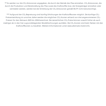
** Es werden nur die CO₂-Emissionen angegeben, die durch den Betrieb des Pkw entstehen. CO₂-Emissionen, die
durch die Produktion und Bereitstellung des Pkw sowie des Kraftstoffes bzw. der Energieträger entstehen oder
vermieden werden, werden bei der Ermittlung der CO₂-Emissionen gemäß WLTP nicht berücksichtigt.
*** Aufgrund der CO₂-Bepreisung sind künftig Erhöhungen der Kraftstoffkosten möglich. Die künftige CO₂-
Preisentwicklung ist unsicher, daher werden die möglichen CO₂-Kosten anhand von drei angenommenen CO₂-
Preisen für den Zeitraum 2025 bis 2034 berechnet. Die tatsächlichen CO₂-Preise können sowohl höher als auch
niedriger als in den hier zugrundeliegenden Modellrechnungen ausfallen. Die CO₂-Kosten sind beim Tanken mit den
Kraftstoffkosten zu bezahlen. Weitere Informationen unter www.alternativ-mobil.info.