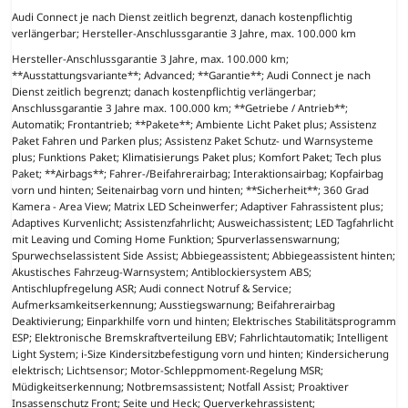
Audi Connect je nach Dienst zeitlich begrenzt, danach kostenpflichtig
verlängerbar; Hersteller-Anschlussgarantie 3 Jahre, max. 100.000 km
Hersteller-Anschlussgarantie 3 Jahre, max. 100.000 km;
**Ausstattungsvariante**; Advanced; **Garantie**; Audi Connect je nach
Dienst zeitlich begrenzt; danach kostenpflichtig verlängerbar;
Anschlussgarantie 3 Jahre max. 100.000 km; **Getriebe / Antrieb**;
Automatik; Frontantrieb; **Pakete**; Ambiente Licht Paket plus; Assistenz
Paket Fahren und Parken plus; Assistenz Paket Schutz- und Warnsysteme
plus; Funktions Paket; Klimatisierungs Paket plus; Komfort Paket; Tech plus
Paket; **Airbags**; Fahrer-/Beifahrerairbag; Interaktionsairbag; Kopfairbag
vorn und hinten; Seitenairbag vorn und hinten; **Sicherheit**; 360 Grad
Kamera - Area View; Matrix LED Scheinwerfer; Adaptiver Fahrassistent plus;
Adaptives Kurvenlicht; Assistenzfahrlicht; Ausweichassistent; LED Tagfahrlicht
mit Leaving und Coming Home Funktion; Spurverlassenswarnung;
Spurwechselassistent Side Assist; Abbiegeassistent; Abbiegeassistent hinten;
Akustisches Fahrzeug-Warnsystem; Antiblockiersystem ABS;
Antischlupfregelung ASR; Audi connect Notruf & Service;
Aufmerksamkeitserkennung; Ausstiegswarnung; Beifahrerairbag
Deaktivierung; Einparkhilfe vorn und hinten; Elektrisches Stabilitätsprogramm
ESP; Elektronische Bremskraftverteilung EBV; Fahrlichtautomatik; Intelligent
Light System; i-Size Kindersitzbefestigung vorn und hinten; Kindersicherung
elektrisch; Lichtsensor; Motor-Schleppmoment-Regelung MSR;
Müdigkeitserkennung; Notbremsassistent; Notfall Assist; Proaktiver
Insassenschutz Front; Seite und Heck; Querverkehrassistent;