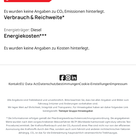
Es wurden keine Angaben zu CO₂ Emissionen hinterlegt.
Verbrauch & Reichweite*
Energieträger:
Diesel
Energiekosten***
Es wurden keine Angaben zu Kosten hinterlegt.
Kontakt
EU Data Act
Datenschutzbestimmungen
Cookie-Einstellungen
Impressum
Alle Angebote sind freibleibend und unverbindlich. Bitte beachten Sie, dass bei allen Angaben und Bilder zum
Fahrzeug Irrtümer und Änderungen vorbehalten sind.
Wir legen Wert auf Ehrlichkeit, Integrität und Transparenz. Für Hinweisgeber haben wir daher folgenden Link
bereitgestellt:
Tiemeyer Gruppe Hinweisgeber
.
* Die Informationen erfolgen gemäß der Pkw-Energieverbrauchskennzeichnungsverordnung. Die angegebenen
Werte wurden nach dem vorgeschriebenen Messverfahren WLTP (Worldwide harmonised Light-duty vehicles Test
Procedures) ermittelt. Der Kraftstoffverbrauch und der CO₂-Ausstoß eines Pkw sind nicht nur von der effizienten
Ausnutzung des Kraftstoffs durch den Pkw, sondern auch vom Fahrstil und anderen nichttechnischen Faktoren
abhängig. CO₂ ist das für die Erderwärmung hauptsächlich verantwortliche Treibhausgas.