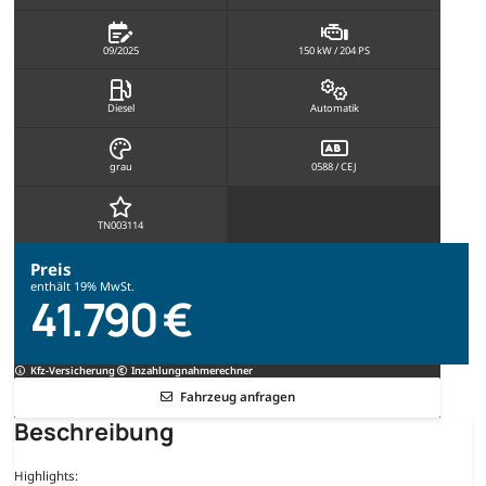
09/2025
150 kW / 204 PS
Diesel
Automatik
grau
0588 / CEJ
TN003114
Preis
enthält 19% MwSt.
41.790 €
Kfz-Versicherung
Inzahlungnahmerechner
Fahrzeug anfragen
Beschreibung
Highlights: