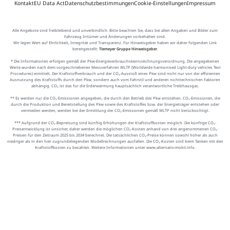
Kontakt
EU Data Act
Datenschutzbestimmungen
Cookie-Einstellungen
Impressum
Alle Angebote sind freibleibend und unverbindlich. Bitte beachten Sie, dass bei allen Angaben und Bilder zum
Fahrzeug Irrtümer und Änderungen vorbehalten sind.
Wir legen Wert auf Ehrlichkeit, Integrität und Transparenz. Für Hinweisgeber haben wir daher folgenden Link
bereitgestellt:
Tiemeyer Gruppe Hinweisgeber
.
* Die Informationen erfolgen gemäß der Pkw-Energieverbrauchskennzeichnungsverordnung. Die angegebenen
Werte wurden nach dem vorgeschriebenen Messverfahren WLTP (Worldwide harmonised Light-duty vehicles Test
Procedures) ermittelt. Der Kraftstoffverbrauch und der CO₂-Ausstoß eines Pkw sind nicht nur von der effizienten
Ausnutzung des Kraftstoffs durch den Pkw, sondern auch vom Fahrstil und anderen nichttechnischen Faktoren
abhängig. CO₂ ist das für die Erderwärmung hauptsächlich verantwortliche Treibhausgas.
** Es werden nur die CO₂-Emissionen angegeben, die durch den Betrieb des Pkw entstehen. CO₂-Emissionen, die
durch die Produktion und Bereitstellung des Pkw sowie des Kraftstoffes bzw. der Energieträger entstehen oder
vermieden werden, werden bei der Ermittlung der CO₂-Emissionen gemäß WLTP nicht berücksichtigt.
*** Aufgrund der CO₂-Bepreisung sind künftig Erhöhungen der Kraftstoffkosten möglich. Die künftige CO₂-
Preisentwicklung ist unsicher, daher werden die möglichen CO₂-Kosten anhand von drei angenommenen CO₂-
Preisen für den Zeitraum 2025 bis 2034 berechnet. Die tatsächlichen CO₂-Preise können sowohl höher als auch
niedriger als in den hier zugrundeliegenden Modellrechnungen ausfallen. Die CO₂-Kosten sind beim Tanken mit den
Kraftstoffkosten zu bezahlen. Weitere Informationen unter www.alternativ-mobil.info.