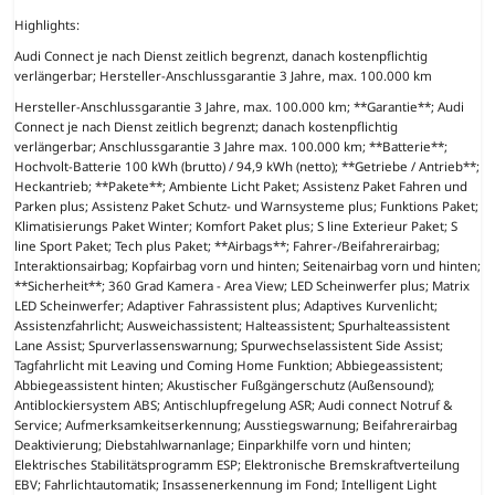
Highlights:
Audi Connect je nach Dienst zeitlich begrenzt, danach kostenpflichtig
verlängerbar; Hersteller-Anschlussgarantie 3 Jahre, max. 100.000 km
Hersteller-Anschlussgarantie 3 Jahre, max. 100.000 km; **Garantie**; Audi
Connect je nach Dienst zeitlich begrenzt; danach kostenpflichtig
verlängerbar; Anschlussgarantie 3 Jahre max. 100.000 km; **Batterie**;
Hochvolt-Batterie 100 kWh (brutto) / 94,9 kWh (netto); **Getriebe / Antrieb**;
Heckantrieb; **Pakete**; Ambiente Licht Paket; Assistenz Paket Fahren und
Parken plus; Assistenz Paket Schutz- und Warnsysteme plus; Funktions Paket;
Klimatisierungs Paket Winter; Komfort Paket plus; S line Exterieur Paket; S
line Sport Paket; Tech plus Paket; **Airbags**; Fahrer-/Beifahrerairbag;
Interaktionsairbag; Kopfairbag vorn und hinten; Seitenairbag vorn und hinten;
**Sicherheit**; 360 Grad Kamera - Area View; LED Scheinwerfer plus; Matrix
LED Scheinwerfer; Adaptiver Fahrassistent plus; Adaptives Kurvenlicht;
Assistenzfahrlicht; Ausweichassistent; Halteassistent; Spurhalteassistent
Lane Assist; Spurverlassenswarnung; Spurwechselassistent Side Assist;
Tagfahrlicht mit Leaving und Coming Home Funktion; Abbiegeassistent;
Abbiegeassistent hinten; Akustischer Fußgängerschutz (Außensound);
Antiblockiersystem ABS; Antischlupfregelung ASR; Audi connect Notruf &
Service; Aufmerksamkeitserkennung; Ausstiegswarnung; Beifahrerairbag
Deaktivierung; Diebstahlwarnanlage; Einparkhilfe vorn und hinten;
Elektrisches Stabilitätsprogramm ESP; Elektronische Bremskraftverteilung
EBV; Fahrlichtautomatik; Insassenerkennung im Fond; Intelligent Light