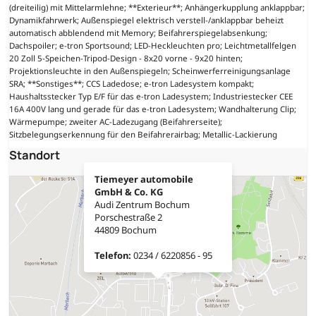
(dreiteilig) mit Mittelarmlehne; **Exterieur**; Anhängerkupplung anklappbar;
Dynamikfahrwerk; Außenspiegel elektrisch verstell-/anklappbar beheizt
automatisch abblendend mit Memory; Beifahrerspiegelabsenkung;
Dachspoiler; e-tron Sportsound; LED-Heckleuchten pro; Leichtmetallfelgen
20 Zoll 5-Speichen-Tripod-Design - 8x20 vorne - 9x20 hinten;
Projektionsleuchte in den Außenspiegeln; Scheinwerferreinigungsanlage
SRA; **Sonstiges**; CCS Ladedose; e-tron Ladesystem kompakt;
Haushaltsstecker Typ E/F für das e-tron Ladesystem; Industriestecker CEE
16A 400V lang und gerade für das e-tron Ladesystem; Wandhalterung Clip;
Wärmepumpe; zweiter AC-Ladezugang (Beifahrerseite);
Sitzbelegungserkennung für den Beifahrerairbag; Metallic-Lackierung
Standort
Tiemeyer automobile
GmbH & Co. KG
Audi Zentrum Bochum
Porschestraße 2
44809 Bochum
Telefon:
0234 / 6220856 - 95