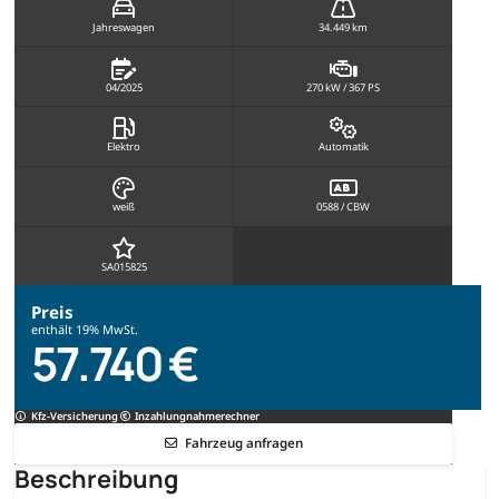
Jahreswagen
34.449 km
04/2025
270 kW / 367 PS
Elektro
Automatik
weiß
0588 / CBW
SA015825
Preis
enthält 19% MwSt.
57.740 €
Kfz-Versicherung
Inzahlungnahmerechner
Fahrzeug anfragen
Beschreibung