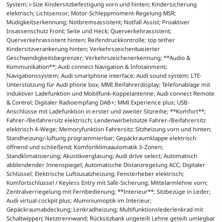
System; i-Size Kindersitzbefestigung vorn und hinten; Kindersicherung
elektrisch; Lichtsensor; Motor-Schleppmoment-Regelung MSR;
Müdigkeitserkennung; Notbremsassistent; Notfall Assist; Proaktiver
Insassenschutz Front; Seite und Heck; Querverkehrassistent;
Querverkehrassistent hinten; Reifendruckkontrolle; top tether
Kindersitzverankerung hinten; Verkehrszeichenbasierter
Geschwindigkeitsbegrenzer; Verkehrszeichenerkennung; **Audio &
Kommunikation**; Audi connect Navigation & Infotainment;
Navigationssystem; Audi smartphone interface; Audi sound system; LTE-
Unterstützung für Audi phone box; MMI Beifahrerdisplay; Telefonablage mit
induktiver Ladefunktion und Mobilfunk-Koppelantenne; Audi connect Remote
& Control; Digitaler Radioempfang DAB+; MMI Experience plus; USB-
Anschlüsse mit Ladefunktion in erster und zweiter Sitzreihe; **Komfort**;
Fahrer-/Beifahrersitz elektrisch; Lendenwirbelstütze Fahrer-/Beifahrersitz
elektrisch 4-Wege; Memoryfunktion Fahrersitz; Sitzheizung vorn und hinten;
Standheizung/-lüftung programmierbar; Gepäckraumklappe elektrisch
öffnend und schließend; Komfortklimaautomatik 3-Zonen;
Standklimatisierung; Akustikverglasung; Audi drive select; Automatisch
abblendender Innenspiegel; Automatische Distanzregelung ACC; Digitaler
Schlüssel; Elektrische Luftzusatzheizung; Fensterheber elektrisch;
Komfortschlüssel / Keyless Entry mit Safe-Sicherung; Mittelarmlehne vorn;
Zentralverriegelung mit Fernbedienung; **Interieur**; Sitzbezüge in Leder;
Audi virtual cockpit plus; Aluminiumoptik im Interieur;
Gepäckraumabdeckung; Lenkradheizung; Multifunktionslederlenkrad mit
Schaltwippen; Netztrennwand; Rücksitzbank ungeteilt Lehne geteilt umlegbar