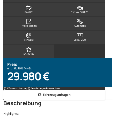
07/2025
150 kW / 204 PS
Hybrid-Benzin
Automatik
schwarz
0588 / CDU
SA143480
Preis
enthält 19% MwSt.
29.980 €
Kfz-Versicherung
Inzahlungnahmerechner
Fahrzeug anfragen
Beschreibung
Highlights: