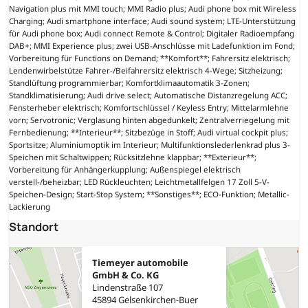
Navigation plus mit MMI touch; MMI Radio plus; Audi phone box mit Wireless
Charging; Audi smartphone interface; Audi sound system; LTE-Unterstützung
für Audi phone box; Audi connect Remote & Control; Digitaler Radioempfang
DAB+; MMI Experience plus; zwei USB-Anschlüsse mit Ladefunktion im Fond;
Vorbereitung für Functions on Demand; **Komfort**; Fahrersitz elektrisch;
Lendenwirbelstütze Fahrer-/Beifahrersitz elektrisch 4-Wege; Sitzheizung;
Standlüftung programmierbar; Komfortklimaautomatik 3-Zonen;
Standklimatisierung; Audi drive select; Automatische Distanzregelung ACC;
Fensterheber elektrisch; Komfortschlüssel / Keyless Entry; Mittelarmlehne
vorn; Servotronic; Verglasung hinten abgedunkelt; Zentralverriegelung mit
Fernbedienung; **Interieur**; Sitzbezüge in Stoff; Audi virtual cockpit plus;
Sportsitze; Aluminiumoptik im Interieur; Multifunktionslederlenkrad plus 3-
Speichen mit Schaltwippen; Rücksitzlehne klappbar; **Exterieur**;
Vorbereitung für Anhängerkupplung; Außenspiegel elektrisch
verstell-/beheizbar; LED Rückleuchten; Leichtmetallfelgen 17 Zoll 5-V-
Speichen-Design; Start-Stop System; **Sonstiges**; ECO-Funktion; Metallic-
Lackierung
Standort
Tiemeyer automobile
GmbH & Co. KG
Lindenstraße 107
45894 Gelsenkirchen-Buer