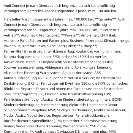
Audi Connect je nach Dienst zeitlich begrenzt, danach kostenpflichtig
verlängerbar; Hersteller-Anschlussgarantie 3 Jahre, max. 100.000 km
Hersteller-Anschlussgarantie 3 Jahre, max. 100.000 km; **Garantie**; Audi
Connect je nach Dienst zeitlich begrenzt; danach kostenpflichtig
verlängerbar; Anschlussgarantie 3 Jahre max. 100.000 km; **Getriebe /
Antrieb**; Automatik; Frontantrieb; **Pakete**; Ambiente Licht Paket;
Assistenz Paket Fahren und Parken plus; Business Paket plus; Klimatisierungs
Paket plus; Komfort Paket; S line Sport Paket; **Airbags**;
Fahrer-/Beifahrerairbag; Interaktionsairbag; Kopfairbag vorn und hinten;
Seitenairbag vorn und hinten; **Sicherheit**; LED Scheinwerfer;
Ausweichassistent; LED Tagfahrlicht; Spurhalteassistent Lane Assist;
Spurverlassenswarnung; Abbiegeassistent; Ablenkungserkennung;
Akustisches Fahrzeug-Warnsystem; Antiblockiersystem ABS;
Antischlupfregelung ASR; Audi connect Notruf & Service; Beifahrerairbag
Deaktivierung; BRS für Fahrzeuge mit E-Antrieb (ESC und eBKV); dynamisches
Blinklicht; Einparkhilfe vorn und hinten mit Parklenkassistent; Elektrisches
Stabilitätsprogramm ESP; Elektronische Bremskraftverteilung EBV;
Fernlichtassistent Light Assist; i-Size Kindersitzbefestigung hinten; ISOFIX
Kindersitzbefestigung; Kindersicherung elektrisch; Lichtsensor; Motor-
Schleppmoment-Regelung MSR; Müdigkeitserkennung; Notbremsassistent;
Notfall Assist; Notruf Service; Regensensor; Reifendruckkontrolle;
Rückfahrkamera; Speedlimiter (LIM); top tether Kindersitzverankerung
hinten; Verkehrszeichenerkennung; Wegfahrsperre; **Audio &
Kommunikation**; Audi connect Navigation & Infotainment plus; MMI