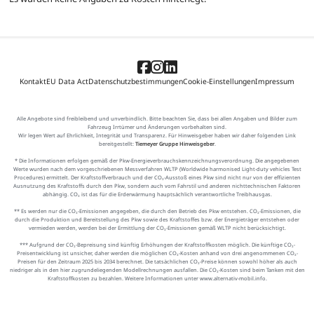
Kontakt
EU Data Act
Datenschutzbestimmungen
Cookie-Einstellungen
Impressum
Alle Angebote sind freibleibend und unverbindlich. Bitte beachten Sie, dass bei allen Angaben und Bilder zum
Fahrzeug Irrtümer und Änderungen vorbehalten sind.
Wir legen Wert auf Ehrlichkeit, Integrität und Transparenz. Für Hinweisgeber haben wir daher folgenden Link
bereitgestellt:
Tiemeyer Gruppe Hinweisgeber
.
* Die Informationen erfolgen gemäß der Pkw-Energieverbrauchskennzeichnungsverordnung. Die angegebenen
Werte wurden nach dem vorgeschriebenen Messverfahren WLTP (Worldwide harmonised Light-duty vehicles Test
Procedures) ermittelt. Der Kraftstoffverbrauch und der CO₂-Ausstoß eines Pkw sind nicht nur von der effizienten
Ausnutzung des Kraftstoffs durch den Pkw, sondern auch vom Fahrstil und anderen nichttechnischen Faktoren
abhängig. CO₂ ist das für die Erderwärmung hauptsächlich verantwortliche Treibhausgas.
** Es werden nur die CO₂-Emissionen angegeben, die durch den Betrieb des Pkw entstehen. CO₂-Emissionen, die
durch die Produktion und Bereitstellung des Pkw sowie des Kraftstoffes bzw. der Energieträger entstehen oder
vermieden werden, werden bei der Ermittlung der CO₂-Emissionen gemäß WLTP nicht berücksichtigt.
*** Aufgrund der CO₂-Bepreisung sind künftig Erhöhungen der Kraftstoffkosten möglich. Die künftige CO₂-
Preisentwicklung ist unsicher, daher werden die möglichen CO₂-Kosten anhand von drei angenommenen CO₂-
Preisen für den Zeitraum 2025 bis 2034 berechnet. Die tatsächlichen CO₂-Preise können sowohl höher als auch
niedriger als in den hier zugrundeliegenden Modellrechnungen ausfallen. Die CO₂-Kosten sind beim Tanken mit den
Kraftstoffkosten zu bezahlen. Weitere Informationen unter www.alternativ-mobil.info.