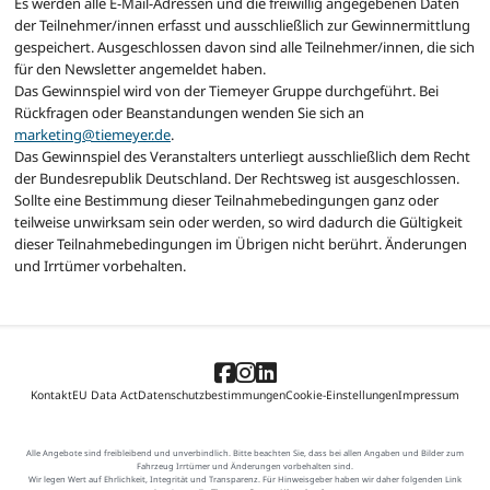
Es werden alle E-Mail-Adressen und die freiwillig angegebenen Daten
der Teilnehmer/innen erfasst und ausschließlich zur Gewinnermittlung
gespeichert. Ausgeschlossen davon sind alle Teilnehmer/innen, die sich
für den Newsletter angemeldet haben.
Das Gewinnspiel wird von der Tiemeyer Gruppe durchgeführt. Bei
Rückfragen oder Beanstandungen wenden Sie sich an
marketing@tiemeyer.de
.
Das Gewinnspiel des Veranstalters unterliegt ausschließlich dem Recht
der Bundesrepublik Deutschland. Der Rechtsweg ist ausgeschlossen.
Sollte eine Bestimmung dieser Teilnahmebedingungen ganz oder
teilweise unwirksam sein oder werden, so wird dadurch die Gültigkeit
dieser Teilnahmebedingungen im Übrigen nicht berührt. Änderungen
und Irrtümer vorbehalten.
Kontakt
EU Data Act
Datenschutzbestimmungen
Cookie-Einstellungen
Impressum
Alle Angebote sind freibleibend und unverbindlich. Bitte beachten Sie, dass bei allen Angaben und Bilder zum
Fahrzeug Irrtümer und Änderungen vorbehalten sind.
Wir legen Wert auf Ehrlichkeit, Integrität und Transparenz. Für Hinweisgeber haben wir daher folgenden Link