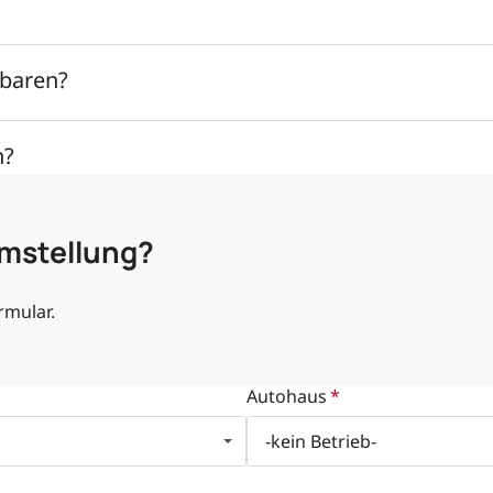
nbaren?
n?
Umstellung?
rmular.
Autohaus
*
-kein Betrieb-