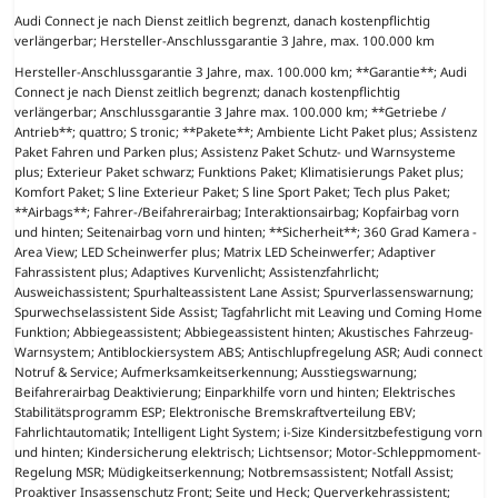
Audi Connect je nach Dienst zeitlich begrenzt, danach kostenpflichtig
verlängerbar; Hersteller-Anschlussgarantie 3 Jahre, max. 100.000 km
Hersteller-Anschlussgarantie 3 Jahre, max. 100.000 km; **Garantie**; Audi
Connect je nach Dienst zeitlich begrenzt; danach kostenpflichtig
verlängerbar; Anschlussgarantie 3 Jahre max. 100.000 km; **Getriebe /
Antrieb**; quattro; S tronic; **Pakete**; Ambiente Licht Paket plus; Assistenz
Paket Fahren und Parken plus; Assistenz Paket Schutz- und Warnsysteme
plus; Exterieur Paket schwarz; Funktions Paket; Klimatisierungs Paket plus;
Komfort Paket; S line Exterieur Paket; S line Sport Paket; Tech plus Paket;
**Airbags**; Fahrer-/Beifahrerairbag; Interaktionsairbag; Kopfairbag vorn
und hinten; Seitenairbag vorn und hinten; **Sicherheit**; 360 Grad Kamera -
Area View; LED Scheinwerfer plus; Matrix LED Scheinwerfer; Adaptiver
Fahrassistent plus; Adaptives Kurvenlicht; Assistenzfahrlicht;
Ausweichassistent; Spurhalteassistent Lane Assist; Spurverlassenswarnung;
Spurwechselassistent Side Assist; Tagfahrlicht mit Leaving und Coming Home
Funktion; Abbiegeassistent; Abbiegeassistent hinten; Akustisches Fahrzeug-
Warnsystem; Antiblockiersystem ABS; Antischlupfregelung ASR; Audi connect
Notruf & Service; Aufmerksamkeitserkennung; Ausstiegswarnung;
Beifahrerairbag Deaktivierung; Einparkhilfe vorn und hinten; Elektrisches
Stabilitätsprogramm ESP; Elektronische Bremskraftverteilung EBV;
Fahrlichtautomatik; Intelligent Light System; i-Size Kindersitzbefestigung vorn
und hinten; Kindersicherung elektrisch; Lichtsensor; Motor-Schleppmoment-
Regelung MSR; Müdigkeitserkennung; Notbremsassistent; Notfall Assist;
Proaktiver Insassenschutz Front; Seite und Heck; Querverkehrassistent;