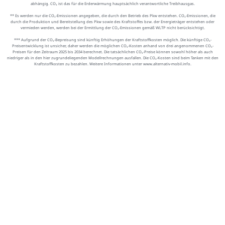
abhängig. CO₂ ist das für die Erderwärmung hauptsächlich verantwortliche Treibhausgas.
** Es werden nur die CO₂-Emissionen angegeben, die durch den Betrieb des Pkw entstehen. CO₂-Emissionen, die
durch die Produktion und Bereitstellung des Pkw sowie des Kraftstoffes bzw. der Energieträger entstehen oder
vermieden werden, werden bei der Ermittlung der CO₂-Emissionen gemäß WLTP nicht berücksichtigt.
*** Aufgrund der CO₂-Bepreisung sind künftig Erhöhungen der Kraftstoffkosten möglich. Die künftige CO₂-
Preisentwicklung ist unsicher, daher werden die möglichen CO₂-Kosten anhand von drei angenommenen CO₂-
Preisen für den Zeitraum 2025 bis 2034 berechnet. Die tatsächlichen CO₂-Preise können sowohl höher als auch
niedriger als in den hier zugrundeliegenden Modellrechnungen ausfallen. Die CO₂-Kosten sind beim Tanken mit den
Kraftstoffkosten zu bezahlen. Weitere Informationen unter www.alternativ-mobil.info.