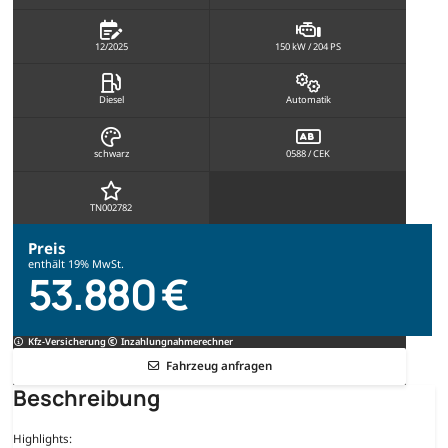
12/2025
150 kW / 204 PS
Diesel
Automatik
schwarz
0588 / CEK
TN002782
Preis
enthält 19% MwSt.
53.880 €
Kfz-Versicherung
Inzahlungnahmerechner
Fahrzeug anfragen
Beschreibung
Highlights: