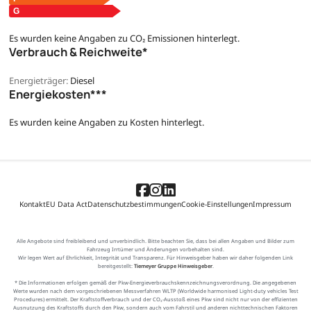
Es wurden keine Angaben zu CO₂ Emissionen hinterlegt.
Verbrauch & Reichweite*
Energieträger:
Diesel
Energiekosten***
Es wurden keine Angaben zu Kosten hinterlegt.
Kontakt
EU Data Act
Datenschutzbestimmungen
Cookie-Einstellungen
Impressum
Alle Angebote sind freibleibend und unverbindlich. Bitte beachten Sie, dass bei allen Angaben und Bilder zum
Fahrzeug Irrtümer und Änderungen vorbehalten sind.
Wir legen Wert auf Ehrlichkeit, Integrität und Transparenz. Für Hinweisgeber haben wir daher folgenden Link
bereitgestellt:
Tiemeyer Gruppe Hinweisgeber
.
* Die Informationen erfolgen gemäß der Pkw-Energieverbrauchskennzeichnungsverordnung. Die angegebenen
Werte wurden nach dem vorgeschriebenen Messverfahren WLTP (Worldwide harmonised Light-duty vehicles Test
Procedures) ermittelt. Der Kraftstoffverbrauch und der CO₂-Ausstoß eines Pkw sind nicht nur von der effizienten
Ausnutzung des Kraftstoffs durch den Pkw, sondern auch vom Fahrstil und anderen nichttechnischen Faktoren