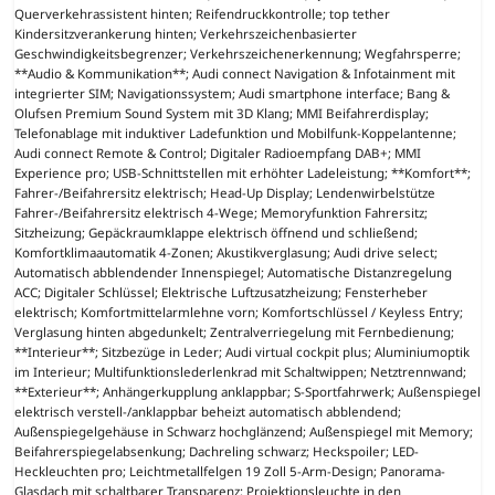
Querverkehrassistent hinten; Reifendruckkontrolle; top tether
Kindersitzverankerung hinten; Verkehrszeichenbasierter
Geschwindigkeitsbegrenzer; Verkehrszeichenerkennung; Wegfahrsperre;
**Audio & Kommunikation**; Audi connect Navigation & Infotainment mit
integrierter SIM; Navigationssystem; Audi smartphone interface; Bang &
Olufsen Premium Sound System mit 3D Klang; MMI Beifahrerdisplay;
Telefonablage mit induktiver Ladefunktion und Mobilfunk-Koppelantenne;
Audi connect Remote & Control; Digitaler Radioempfang DAB+; MMI
Experience pro; USB-Schnittstellen mit erhöhter Ladeleistung; **Komfort**;
Fahrer-/Beifahrersitz elektrisch; Head-Up Display; Lendenwirbelstütze
Fahrer-/Beifahrersitz elektrisch 4-Wege; Memoryfunktion Fahrersitz;
Sitzheizung; Gepäckraumklappe elektrisch öffnend und schließend;
Komfortklimaautomatik 4-Zonen; Akustikverglasung; Audi drive select;
Automatisch abblendender Innenspiegel; Automatische Distanzregelung
ACC; Digitaler Schlüssel; Elektrische Luftzusatzheizung; Fensterheber
elektrisch; Komfortmittelarmlehne vorn; Komfortschlüssel / Keyless Entry;
Verglasung hinten abgedunkelt; Zentralverriegelung mit Fernbedienung;
**Interieur**; Sitzbezüge in Leder; Audi virtual cockpit plus; Aluminiumoptik
im Interieur; Multifunktionslederlenkrad mit Schaltwippen; Netztrennwand;
**Exterieur**; Anhängerkupplung anklappbar; S-Sportfahrwerk; Außenspiegel
elektrisch verstell-/anklappbar beheizt automatisch abblendend;
Außenspiegelgehäuse in Schwarz hochglänzend; Außenspiegel mit Memory;
Beifahrerspiegelabsenkung; Dachreling schwarz; Heckspoiler; LED-
Heckleuchten pro; Leichtmetallfelgen 19 Zoll 5-Arm-Design; Panorama-
Glasdach mit schaltbarer Transparenz; Projektionsleuchte in den