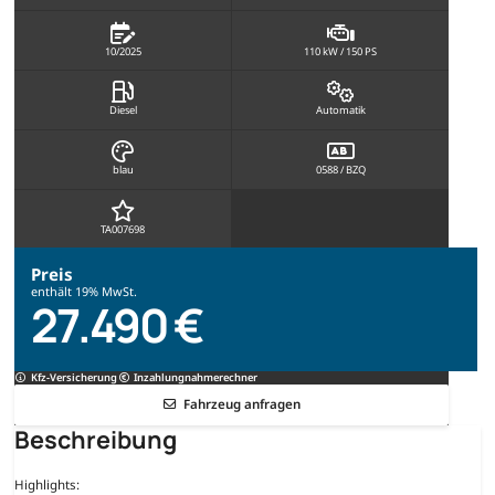
10/2025
110 kW / 150 PS
Diesel
Automatik
blau
0588 / BZQ
TA007698
Preis
enthält 19% MwSt.
27.490 €
Kfz-Versicherung
Inzahlungnahmerechner
Fahrzeug anfragen
Beschreibung
Highlights: