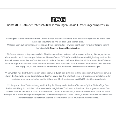
Kontakt
EU Data Act
Datenschutzbestimmungen
Cookie-Einstellungen
Impressum
Alle Angebote sind freibleibend und unverbindlich. Bitte beachten Sie, dass bei allen Angaben und Bilder zum
Fahrzeug Irrtümer und Änderungen vorbehalten sind.
Wir legen Wert auf Ehrlichkeit, Integrität und Transparenz. Für Hinweisgeber haben wir daher folgenden Link
bereitgestellt:
Tiemeyer Gruppe Hinweisgeber
.
* Die Informationen erfolgen gemäß der Pkw-Energieverbrauchskennzeichnungsverordnung. Die angegebenen
Werte wurden nach dem vorgeschriebenen Messverfahren WLTP (Worldwide harmonised Light-duty vehicles Test
Procedures) ermittelt. Der Kraftstoffverbrauch und der CO₂-Ausstoß eines Pkw sind nicht nur von der effizienten
Ausnutzung des Kraftstoffs durch den Pkw, sondern auch vom Fahrstil und anderen nichttechnischen Faktoren
abhängig. CO₂ ist das für die Erderwärmung hauptsächlich verantwortliche Treibhausgas.
** Es werden nur die CO₂-Emissionen angegeben, die durch den Betrieb des Pkw entstehen. CO₂-Emissionen, die
durch die Produktion und Bereitstellung des Pkw sowie des Kraftstoffes bzw. der Energieträger entstehen oder
vermieden werden, werden bei der Ermittlung der CO₂-Emissionen gemäß WLTP nicht berücksichtigt.
*** Aufgrund der CO₂-Bepreisung sind künftig Erhöhungen der Kraftstoffkosten möglich. Die künftige CO₂-
Preisentwicklung ist unsicher, daher werden die möglichen CO₂-Kosten anhand von drei angenommenen CO₂-
Preisen für den Zeitraum 2025 bis 2034 berechnet. Die tatsächlichen CO₂-Preise können sowohl höher als auch
niedriger als in den hier zugrundeliegenden Modellrechnungen ausfallen. Die CO₂-Kosten sind beim Tanken mit den
Kraftstoffkosten zu bezahlen. Weitere Informationen unter www.alternativ-mobil.info.