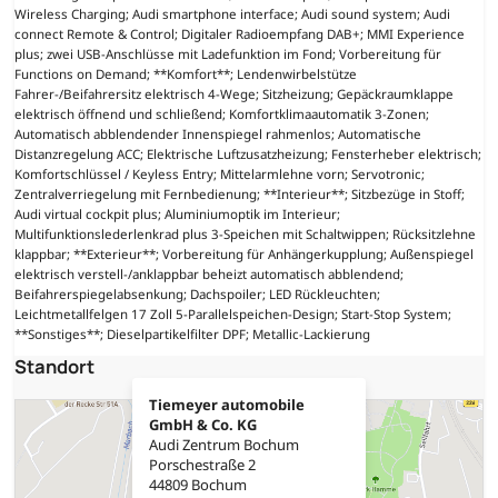
Wireless Charging; Audi smartphone interface; Audi sound system; Audi
connect Remote & Control; Digitaler Radioempfang DAB+; MMI Experience
plus; zwei USB-Anschlüsse mit Ladefunktion im Fond; Vorbereitung für
Functions on Demand; **Komfort**; Lendenwirbelstütze
Fahrer-/Beifahrersitz elektrisch 4-Wege; Sitzheizung; Gepäckraumklappe
elektrisch öffnend und schließend; Komfortklimaautomatik 3-Zonen;
Automatisch abblendender Innenspiegel rahmenlos; Automatische
Distanzregelung ACC; Elektrische Luftzusatzheizung; Fensterheber elektrisch;
Komfortschlüssel / Keyless Entry; Mittelarmlehne vorn; Servotronic;
Zentralverriegelung mit Fernbedienung; **Interieur**; Sitzbezüge in Stoff;
Audi virtual cockpit plus; Aluminiumoptik im Interieur;
Multifunktionslederlenkrad plus 3-Speichen mit Schaltwippen; Rücksitzlehne
klappbar; **Exterieur**; Vorbereitung für Anhängerkupplung; Außenspiegel
elektrisch verstell-/anklappbar beheizt automatisch abblendend;
Beifahrerspiegelabsenkung; Dachspoiler; LED Rückleuchten;
Leichtmetallfelgen 17 Zoll 5-Parallelspeichen-Design; Start-Stop System;
**Sonstiges**; Dieselpartikelfilter DPF; Metallic-Lackierung
Standort
Tiemeyer automobile
GmbH & Co. KG
Audi Zentrum Bochum
Porschestraße 2
44809 Bochum