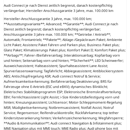
Audi Connect je nach Dienst zeitlich begrenzt, danach kostenpflichtig
verlängerbar; Hersteller-Anschlussgarantie 3 Jahre, max. 100.000 km
Hersteller-Anschlussgarantie 3 Jahre, max. 100.000 km;
**Ausstattungsvariante**; Advanced; **Garantie**; Audi Connect je nach
Dienst zeitlich begrenzt; danach kostenpflichtig verlängerbar;
Anschlussgarantie 3 Jahre max. 100.000 km; **Getriebe / Antrieb**;
Automatik; Frontantrieb; **Pakete**; Ablage-/Gepäckraum Paket; Ambiente
Licht Paket; Assistenz Paket Fahren und Parken plus; Business Paket plus;
Glanz Paket; Klimatisierungs Paket plus; Komfort Paket II; Komfort Paket plus;
**Airbags**; Fahrer-/Beifahrerairbag; Interaktionsairbag; Kopfairbag vorn
und hinten; Seitenairbag vorn und hinten; **Sicherheit**; LED Scheinwerfer;
Ausweichassistent; Halteassistent; Spurhalteassistent Lane Assist;
Spurverlassenswarnung; Tagfahrlicht; Abbiegeassistent; Antiblockiersystem
ABS; Antischlupfregelung ASR; Audi connect Notruf & Service;
Aufmerksamkeitserkennung; Beifahrerairbag Deaktivierung; BRS für
Fahrzeuge ohne E-Antrieb (ESC und eBKV); dynamisches Blinklicht;
Elektrisches Stabilitätsprogramm ESP; Elektronische Bremskraftverteilung
EBV; Fernlichtassistent Light Assist; i-Size Kindersitzbefestigung vorn und
hinten; Kreuzungsassistent; Lichtsensor; Motor-Schleppmoment-Regelung
MSR; Müdigkeitserkennung; Notbremsassistent; Notfall Assist; Notruf
Service; Regensensor; Reifendruckkontrolle; Rückfahrkamera; top tether
Kindersitzverankerung hinten; Verkehrszeichenerkennung; Wegfahrsperre;
**Audio & Kommunikation**; Audi connect Navigation & Infotainment plus;
MMI Navigation plus mit MMI touch; MMI Radio plus; Audi phone box mit