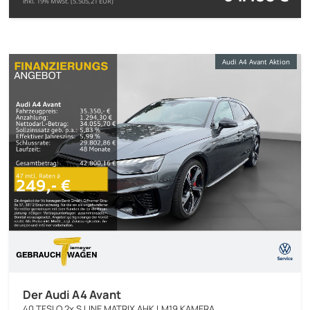
inkl. 19% MwSt. (5.505,21 EUR)
Audi A4 Avant Aktion
Der Audi A4 Avant
40 TFSI Q 2x S LINE MATRIX AHK LM19 KAMERA