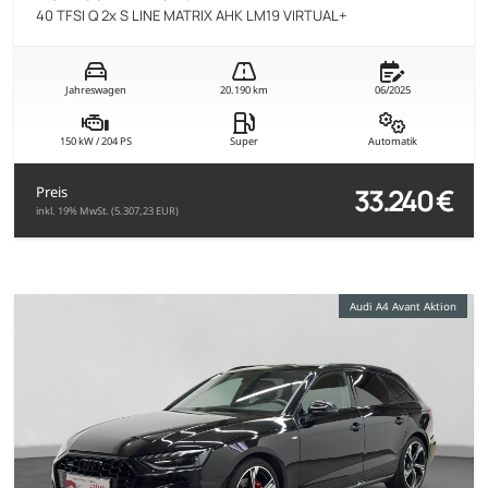
40 TFSI Q 2x S LINE MATRIX AHK LM19 VIRTUAL+
Jahreswagen
20.190 km
06/2025
150 kW / 204 PS
Super
Automatik
33.240 €
Preis
inkl. 19% MwSt. (5.307,23 EUR)
Audi A4 Avant Aktion