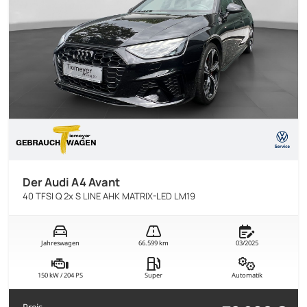
Der Audi A4 Avant
40 TFSI Q 2x S LINE AHK MATRIX-LED LM19
Jahreswagen
66.599 km
03/2025
150 kW / 204 PS
Super
Automatik
Preis