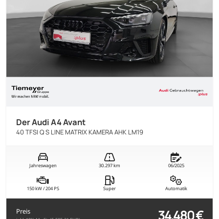
Der Audi A4 Avant
40 TFSI Q S LINE MATRIX KAMERA AHK LM19
Jahreswagen
30.297 km
06/2025
150 kW / 204 PS
Super
Automatik
34.480 €
Preis