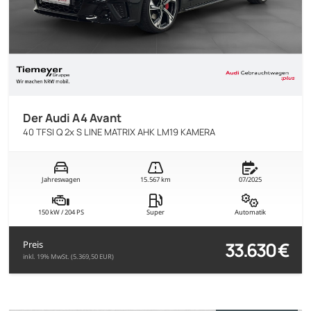
Der Audi A4 Avant
40 TFSI Q 2x S LINE MATRIX AHK LM19 KAMERA
Jahreswagen
15.567 km
07/2025
150 kW / 204 PS
Super
Automatik
33.630 €
Preis
inkl. 19% MwSt. (5.369,50 EUR)