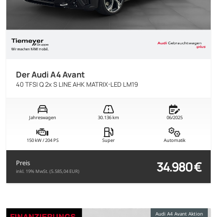
Der Audi A4 Avant
40 TFSI Q 2x S LINE AHK MATRIX-LED LM19
Jahreswagen
30.136 km
06/2025
150 kW / 204 PS
Super
Automatik
34.980 €
Preis
inkl. 19% MwSt. (5.585,04 EUR)
Audi A4 Avant Aktion