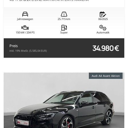
Jahreswagen
25.715 km
06/2025
150 kW / 204 PS
Super
Automatik
34.980 €
Preis
inkl. 19% MwSt. (5.585,04 EUR)
Audi A4 Avant Aktion