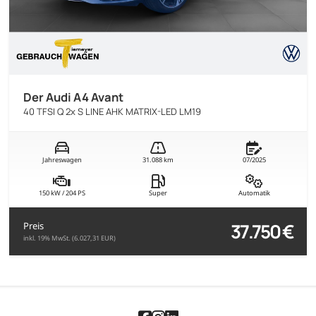
Der Audi A4 Avant
40 TFSI Q 2x S LINE AHK MATRIX-LED LM19
Jahreswagen
31.088 km
07/2025
150 kW / 204 PS
Super
Automatik
37.750 €
Preis
inkl. 19% MwSt. (6.027,31 EUR)