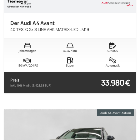
Der Audi A4 Avant
40 TFSI Q 2x S LINE AHK MATRIX-LED LM19
Jahreswagen
42.477 km
07/2025
150 kW / 204 PS
Super
Automatik
33.980 €
Preis
inkl. 19% MwSt. (5.425,38 EUR)
Audi A4 Avant Aktion