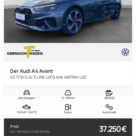
Der Audi A4 Avant
40 TFSI Q 2x S LINE LM19 AHK MATRIX-LED
Jahreswagen
31.184 km
08/2025
150 kW / 204 PS
Super
Automatik
37.250 €
Preis
inkl. 19% MwSt. (5.947,48 EUR)