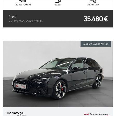
150 kW / 204 PS
Super
Automatik
35.480 €
Preis
inkl. 19% MwSt. (5.664,87 EUR)
Audi A4 Avant Aktion