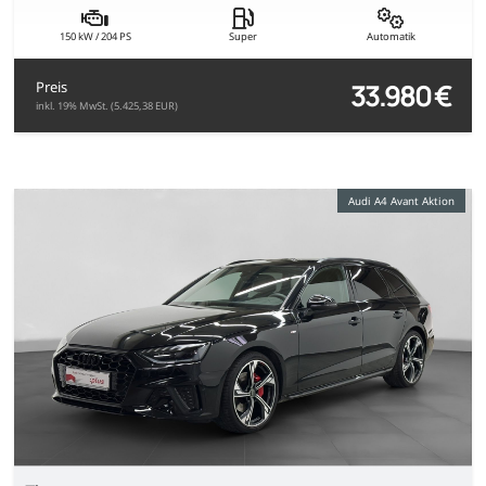
150 kW / 204 PS
Super
Automatik
33.980 €
Preis
inkl. 19% MwSt. (5.425,38 EUR)
Audi A4 Avant Aktion