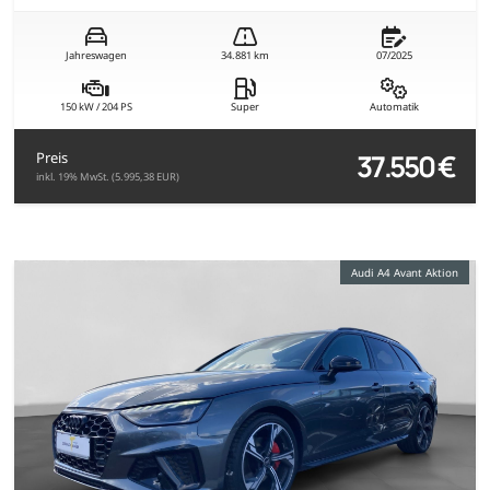
Jahreswagen
34.881 km
07/2025
150 kW / 204 PS
Super
Automatik
37.550 €
Preis
inkl. 19% MwSt. (5.995,38 EUR)
Audi A4 Avant Aktion