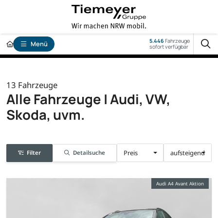
5.446
Fahrzeuge
Menü
sofort verfügbar
13
Fahrzeuge
Alle Fahrzeuge | Audi, VW,
Skoda, uvm.
Preis
aufsteigend
Filter
Detailsuche
Audi A4 Avant Aktion