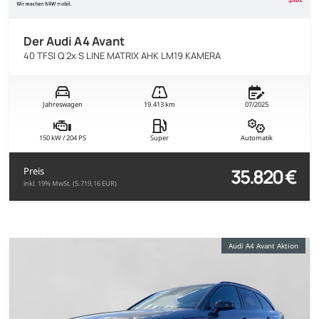
Der Audi A4 Avant
40 TFSI Q 2x S LINE MATRIX AHK LM19 KAMERA
Jahreswagen
19.413 km
07/2025
150 kW / 204 PS
Super
Automatik
35.820 €
Preis
inkl. 19% MwSt. (5.719,16 EUR)
Audi A4 Avant Aktion